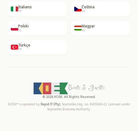
Italiano
Čeština
IT
CS
Polski
Magyar
PL
HU
Türkçe
TR
Boats & Yachts
©
2026
KOEK
. All Rights Reserved.
KOEK™ is operated by
Rapid IT (Pty)
, Seychelles (reg. no. 8435684-2). Licensed under
Seychelles Business Authority.