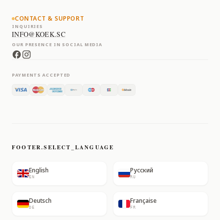
CONTACT & SUPPORT
INQUIRIES
INFO@KOEK.SC
OUR PRESENCE IN SOCIAL MEDIA
PAYMENTS ACCEPTED
FOOTER.SELECT_LANGUAGE
English
Русский
EN
RU
Deutsch
Française
DE
FR