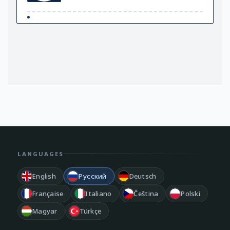
LANGUAGES
English
Русский
Deutsch
Française
Italiano
Čeština
Polski
Magyar
Türkçe