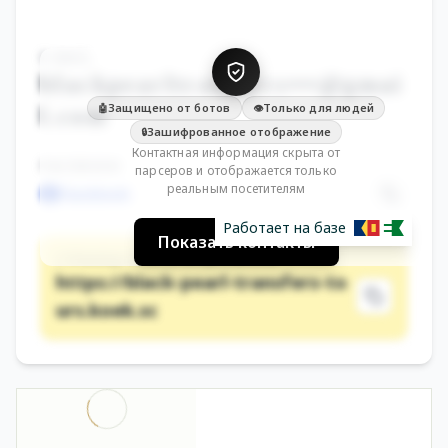
E-MAIL
blackpearltransfers•••@gmai
Защищено от ботов
Только для людей
🤖
👁️
l.com
Зашифрованное отображение
🔒
Контактная информация скрыта от
FACEBOOK
парсеров и отображается только
реальным посетителям
Facebook
Работает на базе
Показать контакты
СТРАНИЦА KOEK (ОФИЦИАЛЬНАЯ)
https://black-pearl-transfers-to
urs.koek.sc