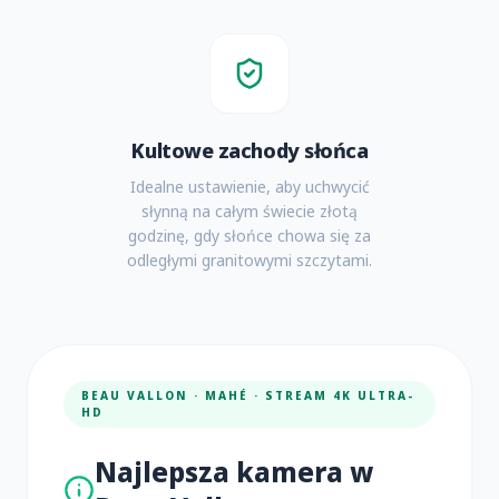
Kultowe zachody słońca
Idealne ustawienie, aby uchwycić
słynną na całym świecie złotą
godzinę, gdy słońce chowa się za
odległymi granitowymi szczytami.
BEAU VALLON · MAHÉ · STREAM 4K ULTRA-
HD
Najlepsza kamera w